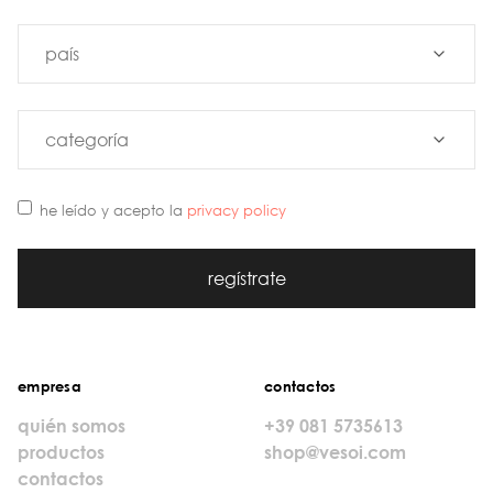
he leído y acepto la
privacy policy
regístrate
empresa
contactos
quién somos
+39 081 5735613
productos
shop@vesoi.com
contactos