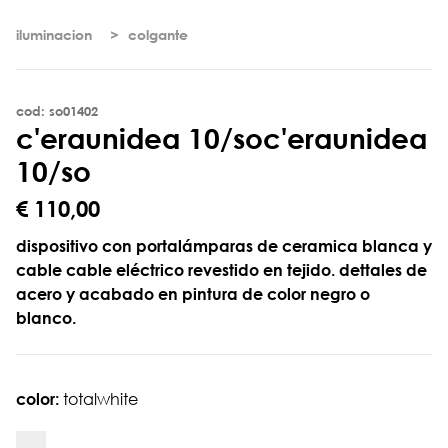
iluminacion
colgante
cod: so01402
c
'
e
r
a
u
n
i
d
e
a
1
0
/
s
o
c'eraunidea
10/so
€ 110,00
dispositivo con portalámparas de ceramica blanca y
cable cable eléctrico revestido en tejido. dettales de
acero y acabado en pintura de color negro o
blanco.
color:
totalwhite