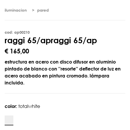
iluminacion
pared
cod: ap00210
r
a
g
g
i
6
5
/
a
p
raggi 65/ap
€ 165,00
estructura en acero con disco difusor en aluminio
pintado de blanco con ''resorte'' deflector de luz en
acero acabado en pintura cromado. lámpara
incluida.
color:
totalwhite