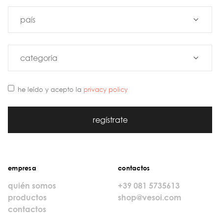
he leído y acepto la
privacy policy
regístrate
empresa
contactos
quién somos
+39 081 5735613
productos
shop@vesoi.com
contactos