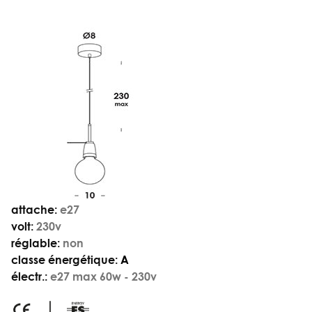
attache:
e27
volt:
230v
réglable:
non
classe énergétique:
A
électr.:
e27 max 60w - 230v