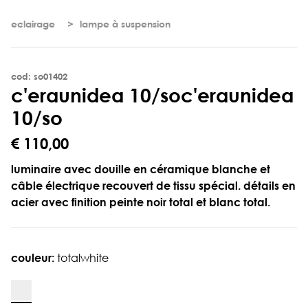
eclairage
lampe à suspension
cod: so01402
c
'
e
r
a
u
n
i
d
e
a
1
0
/
s
o
c'eraunidea
10/so
€ 110,00
luminaire avec douille en céramique blanche et
câble électrique recouvert de tissu spécial. détails en
acier avec finition peinte noir total et blanc total.
couleur:
totalwhite