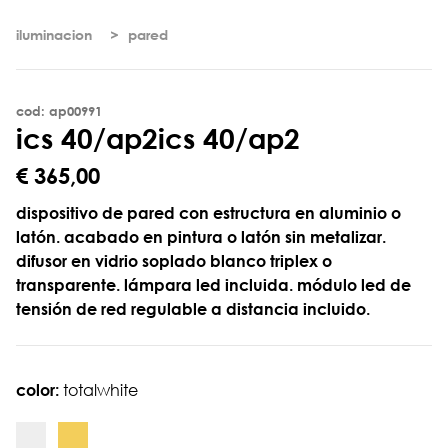
iluminacion
pared
cod: ap00991
i
c
s
4
0
/
a
p
2
ics 40/ap2
€ 365,00
dispositivo de pared con estructura en aluminio o
latón. acabado en pintura o latón sin metalizar.
difusor en vidrio soplado blanco triplex o
transparente. lámpara led incluida. módulo led de
tensión de red regulable a distancia incluido.
color:
totalwhite