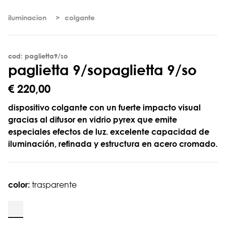
iluminacion
colgante
cod: paglietta9/so
p
a
g
l
i
e
t
t
a
9
/
s
o
paglietta 9/so
€ 220,00
dispositivo colgante con un fuerte impacto visual
gracias al difusor en vidrio pyrex que emite
especiales efectos de luz. excelente capacidad de
iluminación, refinada y estructura en acero cromado.
color:
trasparente