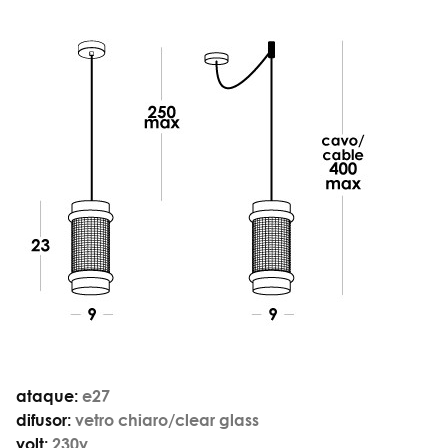
ataque:
e27
difusor:
vetro chiaro/clear glass
volt:
230v