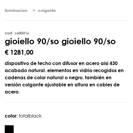
iluminacion
colgante
cod: so00316
g
i
o
i
e
l
l
o
9
0
/
s
o
gioiello 90/so
€ 1281,00
dispositivo de techo con difusor en acero aisi 430
acabado natural. elementos en vidrio recogidos en
cadenas de color natural o negro. también en
versión colgante ajustable en altura en cables de
acero.
color:
totalblack