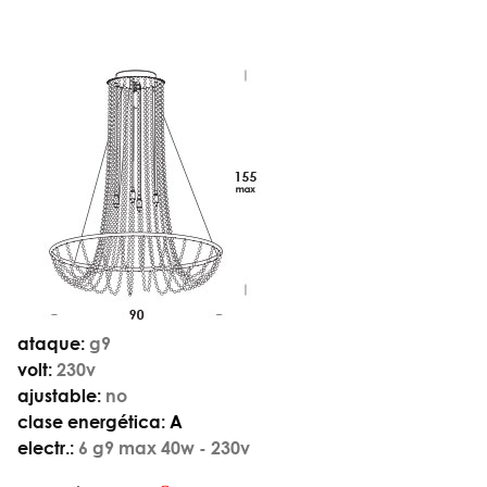
ataque:
g9
volt:
230v
ajustable:
no
clase energética:
A
electr.:
6 g9 max 40w - 230v