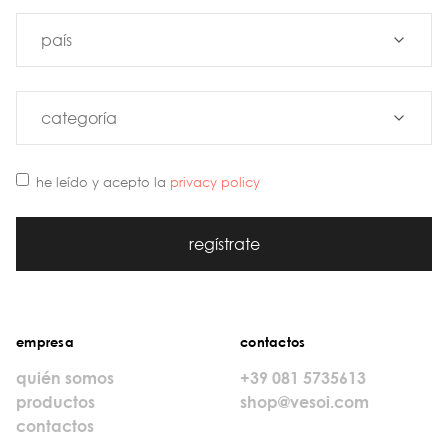
he leído y acepto la
privacy policy
regístrate
empresa
contactos
quién somos
+39 081 5735613
productos
shop@vesoi.com
contactos