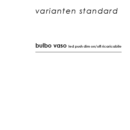
varianten standard
bulbo vaso
led push dim on/off ricaricabile