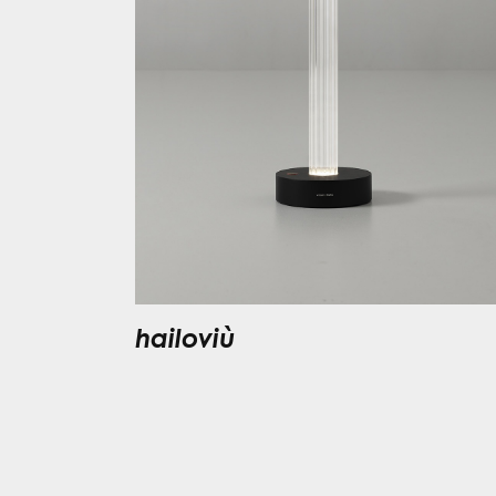
hailoviù