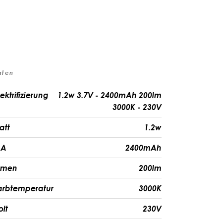
aten
ektrifizierung
1.2w 3.7V - 2400mAh 200lm
3000K - 230V
att
1.2w
A
2400mAh
umen
200lm
arbtemperatur
3000K
olt
230V