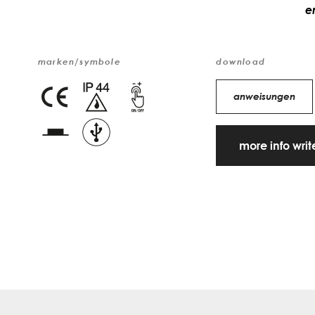
e
marken/symbole
download
anweisungen
more info wri