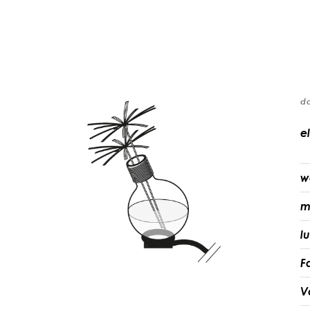
d
el
w
m
l
F
V