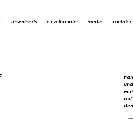
e
downloads
einzelhändler
media
kontakte
einbauleuchte
zubehör
glühbirne
chte
objekte
te
tra
wiederaufladbar
und
ein
auf
den