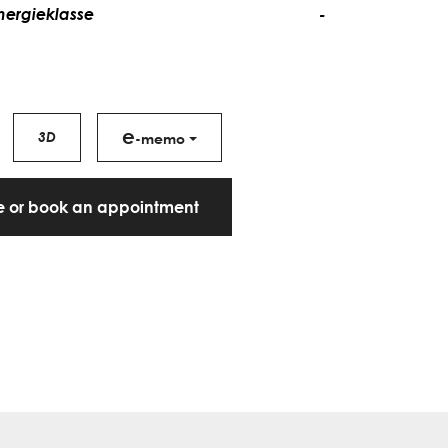
nergieklasse
-
e
3D
-memo
te or book an appointment