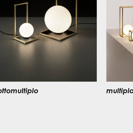
ottomultiplo
multipl