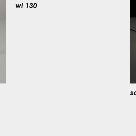
wl 130
s