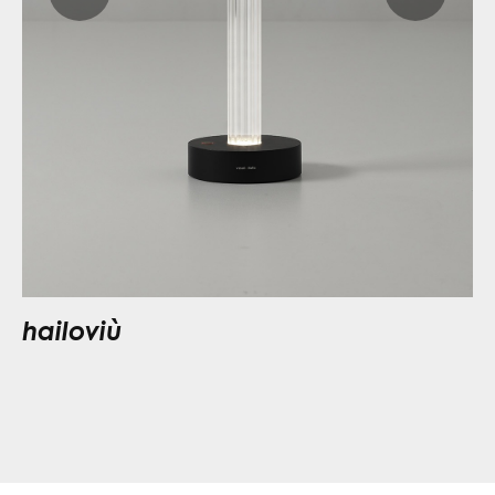
hailoviù