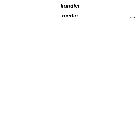
händler
media
kontakte
arbeiten sie mit uns
+39 081 5735613
vesoi@vesoi.com
via v. emanuele,
/d
209
arzano (na) italia
80022
privacy policy
cookie policy
aktualisieren sie ihre tracking-einstellungen