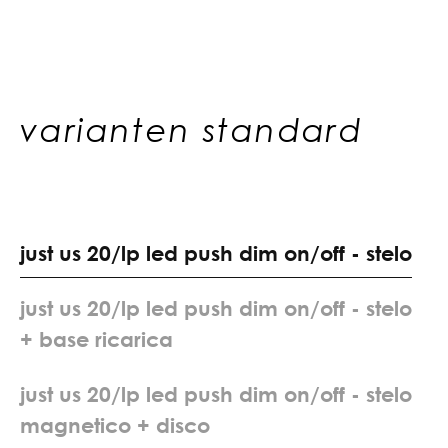
varianten standard
j
u
s
t
u
s
2
0
/
l
p
l
e
d
p
u
s
h
d
i
m
o
n
/
o
f
f
-
s
t
e
l
o
j
u
s
t
u
s
2
0
/
l
p
l
e
d
p
u
s
h
d
i
m
o
n
/
o
f
f
-
s
t
e
l
o
+
b
a
s
e
r
i
c
a
r
i
c
a
j
u
s
t
u
s
2
0
/
l
p
l
e
d
p
u
s
h
d
i
m
o
n
/
o
f
f
-
s
t
e
l
o
m
a
g
n
e
t
i
c
o
+
d
i
s
c
o