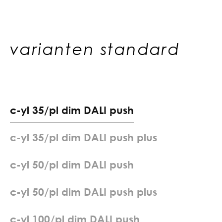
varianten standard
c
-
y
l
3
5
/
p
l
d
i
m
D
A
L
I
p
u
s
h
c
-
y
l
3
5
/
p
l
d
i
m
D
A
L
I
p
u
s
h
p
l
u
s
c
-
y
l
5
0
/
p
l
d
i
m
D
A
L
I
p
u
s
h
c
-
y
l
5
0
/
p
l
d
i
m
D
A
L
I
p
u
s
h
p
l
u
s
c
-
y
l
1
0
0
/
p
l
d
i
m
D
A
L
I
p
u
s
h