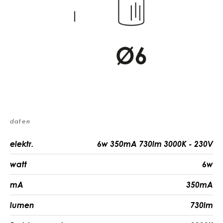
daten
elektr.
6w 350mA 730lm 3000K - 230V
watt
6w
mA
350mA
lumen
730lm