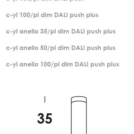
c
-
y
l
1
0
0
/
p
l
d
i
m
D
A
L
I
p
u
s
h
p
l
u
s
c
-
y
l
a
n
e
l
l
o
3
5
/
p
l
d
i
m
D
A
L
I
p
u
s
h
p
l
u
s
c
-
y
l
a
n
e
l
l
o
5
0
/
p
l
d
i
m
D
A
L
I
p
u
s
h
p
l
u
s
c
-
y
l
a
n
e
l
l
o
1
0
0
/
p
l
d
i
m
D
A
L
I
p
u
s
h
p
l
u
s