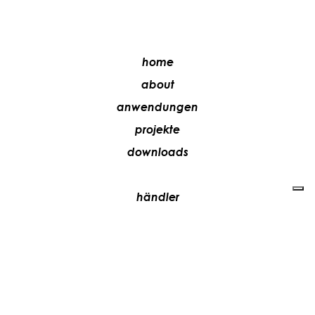
home
about
anwendungen
projekte
downloads
händler
media
kontakte
arbeiten sie mit uns
+39 081 5735613