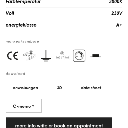
Farbtemperatur
3000K
Volt
230V
energieklasse
A+
marken/symbole
download
anweisungen
3D
data sheet
e
-memo
more info write or book an appointment