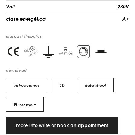
Volt
230V
clase energética
A+
marcas/símbolos
download
instrucciones
3D
data sheet
e
-memo
more info write or book an appointment