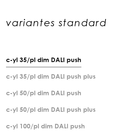
variantes standard
c
-
y
l
3
5
/
p
l
d
i
m
D
A
L
I
p
u
s
h
c
-
y
l
3
5
/
p
l
d
i
m
D
A
L
I
p
u
s
h
p
l
u
s
c
-
y
l
5
0
/
p
l
d
i
m
D
A
L
I
p
u
s
h
c
-
y
l
5
0
/
p
l
d
i
m
D
A
L
I
p
u
s
h
p
l
u
s
c
-
y
l
1
0
0
/
p
l
d
i
m
D
A
L
I
p
u
s
h