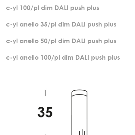
c
-
y
l
1
0
0
/
p
l
d
i
m
D
A
L
I
p
u
s
h
p
l
u
s
c
-
y
l
a
n
e
l
l
o
3
5
/
p
l
d
i
m
D
A
L
I
p
u
s
h
p
l
u
s
c
-
y
l
a
n
e
l
l
o
5
0
/
p
l
d
i
m
D
A
L
I
p
u
s
h
p
l
u
s
c
-
y
l
a
n
e
l
l
o
1
0
0
/
p
l
d
i
m
D
A
L
I
p
u
s
h
p
l
u
s