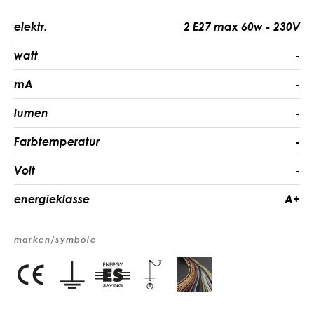
elektr.
2 E27 max 60w - 230V
watt
-
mA
-
lumen
-
Farbtemperatur
-
Volt
-
energieklasse
A+
marken/symbole