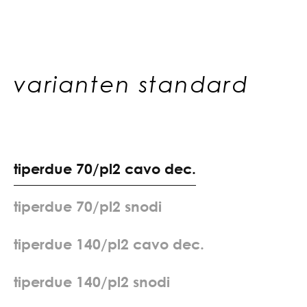
varianten standard
t
i
p
e
r
d
u
e
7
0
/
p
l
2
c
a
v
o
d
e
c
.
t
i
p
e
r
d
u
e
7
0
/
p
l
2
s
n
o
d
i
t
i
p
e
r
d
u
e
1
4
0
/
p
l
2
c
a
v
o
d
e
c
.
t
i
p
e
r
d
u
e
1
4
0
/
p
l
2
s
n
o
d
i