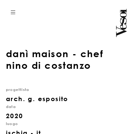
danì maison - chef
nino di costanzo
progettista
arch. g. esposito
data
2020
luogo
ischia - it