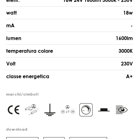
watt
18w
mA
-
lumen
1600lm
temperatura colore
3000K
Volt
230V
classe energetica
A+
marchi/simboli
download