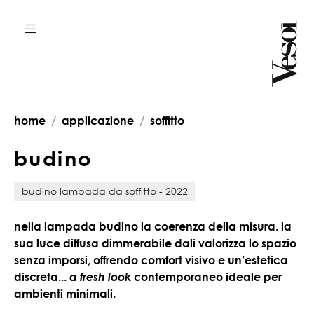
home
applicazione
soffitto
b
u
d
i
n
o
budino lampada da soffitto - 2022
nella lampada budino la coerenza della misura. la
sua luce diffusa dimmerabile dali valorizza lo spazio
senza imporsi, offrendo comfort visivo e un’estetica
discreta...
a fresh look
contemporaneo ideale per
ambienti minimali.