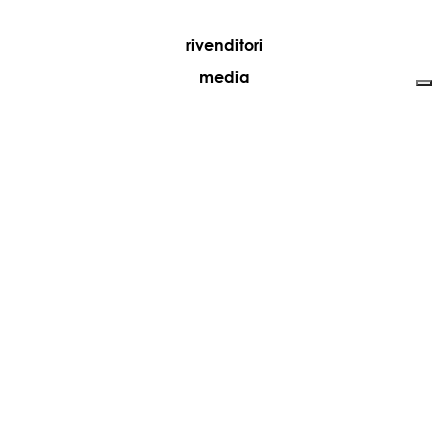
rivenditori
media
contatti
lavora con noi
+39 081 5735613
vesoi@vesoi.com
via v. emanuele,
/d
209
arzano (na) italia
80022
privacy policy
cookie policy
aggiorna le tue preferenze di tracciamento