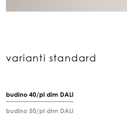
varianti standard
b
u
d
i
n
o
4
0
/
p
l
d
i
m
D
A
L
I
b
u
d
i
n
o
5
0
/
p
l
d
i
m
D
A
L
I