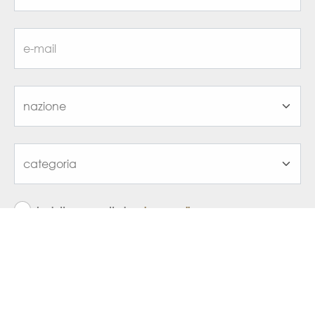
ho letto e accetto la
privacy policy
iscriviti