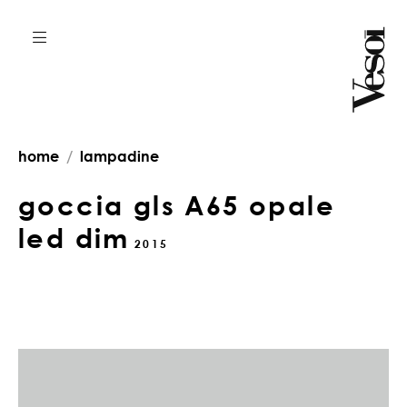
home
lampadine
goccia gls A65 opale
led dim
2015