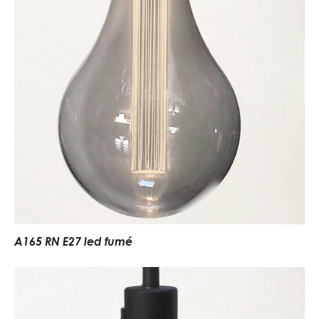
A165 RN E27 led fumé