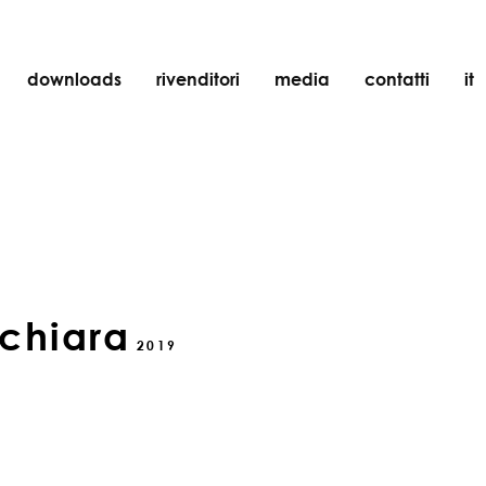
downloads
rivenditori
media
contatti
it
incasso
accessori
lampadine
oggetti
ricaricabili
chiara
2019