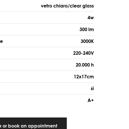
vetro chiaro/clear glass
4w
300 lm
re
3000K
220-240V
20.000 h
12x17cm
sì
A+
te or book an appointment