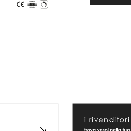
i rivenditori
trova vesoi nella tua 