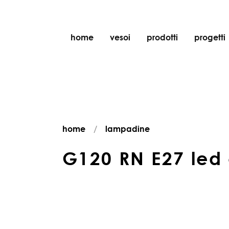
home
vesoi
prodotti
progetti
tavolo
sospensione
parete
parete/soffitto
home
lampadine
pavimento
soffitto
G120 RN E27 led 