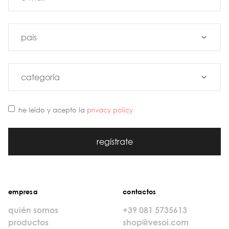
he leído y acepto la
privacy policy
regístrate
empresa
contactos
quién somos
+39 081 5735613
productos
shop@vesoi.com