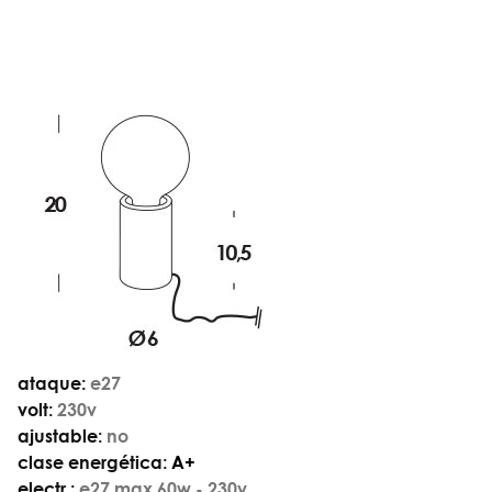
ataque:
e27
volt:
230v
ajustable:
no
clase energética:
A+
electr.:
e27 max 60w - 230v