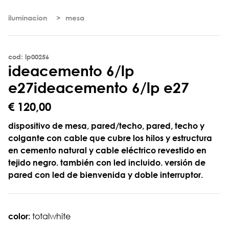
iluminacion
mesa
cod: lp00256
i
d
e
a
c
e
m
e
n
t
o
6
/
l
p
e
2
7
ideacemento 6/lp e27
€ 120,00
dispositivo de mesa, pared/techo, pared, techo y
colgante con cable que cubre los hilos y estructura
en cemento natural y cable eléctrico revestido en
tejido negro. también con led incluido. versión de
pared con led de bienvenida y doble interruptor.
color:
totalwhite