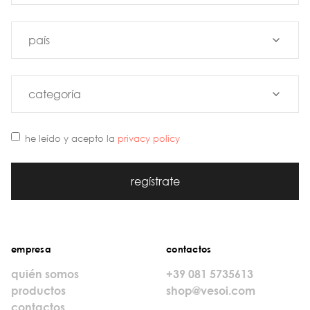
he leído y acepto la
privacy policy
regístrate
empresa
contactos
quién somos
+39 081 5735613
productos
shop@vesoi.com
contactos