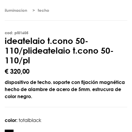
iluminacion
techo
cod: pl01605
i
d
e
a
t
e
l
a
i
o
t
.
c
o
n
o
5
0
-
1
1
0
/
p
l
ideatelaio t.cono 50-
110/pl
€ 320,00
dispositivo de techo. soporte con fijación magnética
hecho de alambre de acero de 5mm. estrucura de
color negro.
color:
totalblack