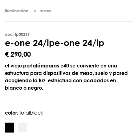
iluminacion
mesa
cod: lp00239
e
-
o
n
e
2
4
/
l
p
e-one 24/lp
€ 290,00
el viejo portalámparas e40 se convierte en una
estructura para dispositivos de mesa, suelo y pared
acogiendo la luz. estructura con acabados en
blanco o negro.
color:
totalblack