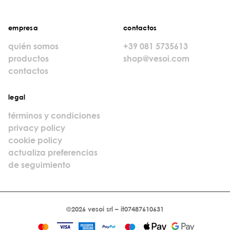
empresa
contactos
quién somos
+39 081 5735613
productos
shop@vesoi.com
contactos
legal
términos y condiciones
privacy policy
cookie policy
actualiza preferencias
de seguimiento
©2026 vesoi srl – it07487610631