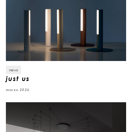
news
just us
marzo 2026