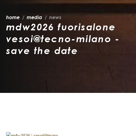
home
media
news
mdw2026 fuorisalone
vesoi@tecno-milano -
save the date