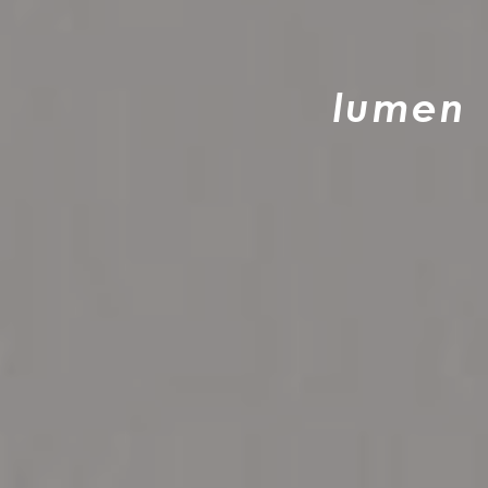
l
u
m
e
n