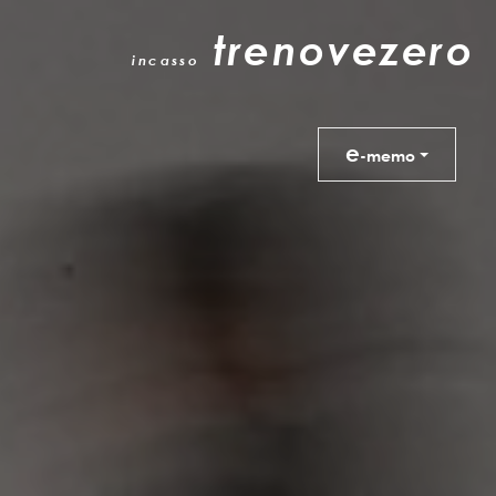
trenovezero
incasso
e
-memo