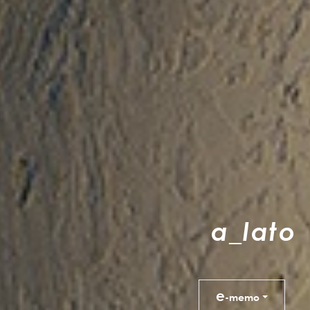
a
_
l
a
t
o
e
-memo