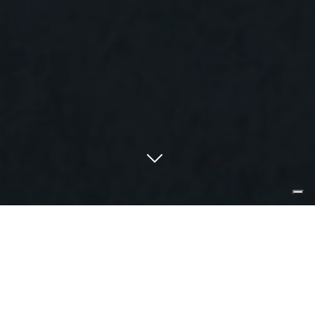
enfatizza la materia che illumina.
tutto il resto è ombra e