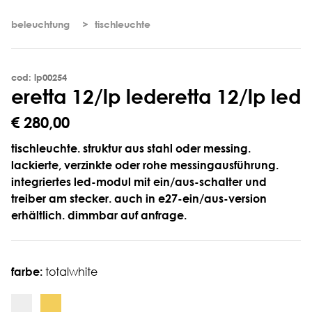
beleuchtung
tischleuchte
cod: lp00254
e
r
e
t
t
a
1
2
/
l
p
l
e
d
eretta 12/lp led
€ 280,00
tischleuchte. struktur aus stahl oder messing.
lackierte, verzinkte oder rohe messingausführung.
integriertes led-modul mit ein/aus-schalter und
treiber am stecker. auch in e27-ein/aus-version
erhältlich. dimmbar auf anfrage.
farbe:
totalwhite