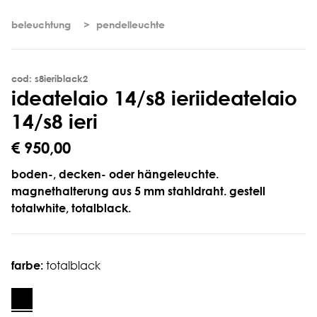
beleuchtung
pendelleuchte
cod: s8ieriblack2
i
d
e
a
t
e
l
a
i
o
1
4
/
s
8
i
e
r
i
ideatelaio
14/s8 ieri
€ 950,00
boden-, decken- oder hängeleuchte.
magnethalterung aus 5 mm stahldraht. gestell
totalwhite, totalblack.
farbe:
totalblack