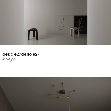
g
e
s
s
o
e
2
7
gesso e27
€ 95,00