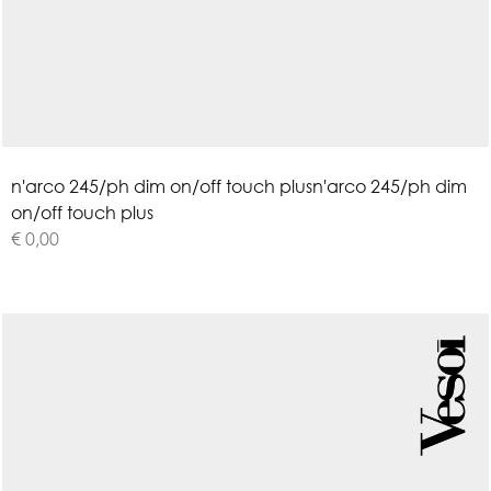
n
'
a
r
c
o
2
4
5
/
p
h
d
i
m
o
n
/
o
f
f
t
o
u
c
h
p
l
u
s
n'arco 245/ph dim
on/off touch plus
€ 0,00