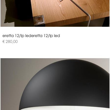
e
r
e
t
t
a
1
2
/
l
p
l
e
d
eretta 12/lp led
€ 280,00