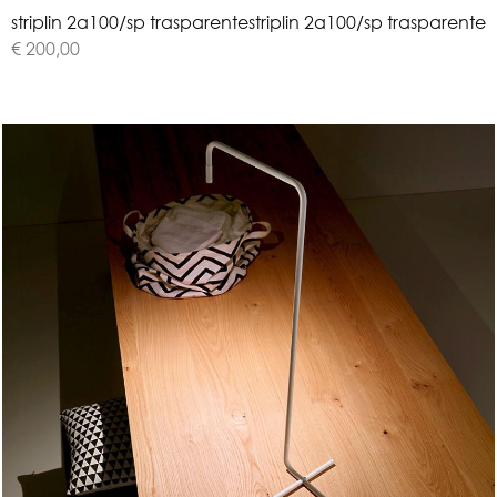
s
t
r
i
p
l
i
n
2
a
1
0
0
/
s
p
t
r
a
s
p
a
r
e
n
t
e
striplin 2a100/sp trasparente
€ 200,00