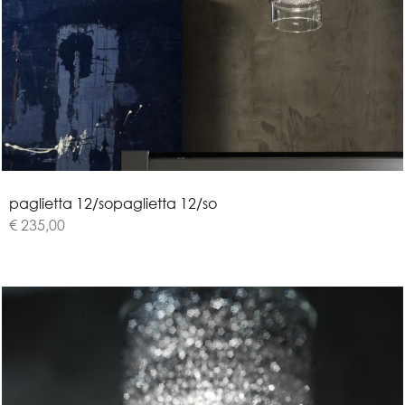
p
a
g
l
i
e
t
t
a
1
2
/
s
o
paglietta 12/so
€ 235,00