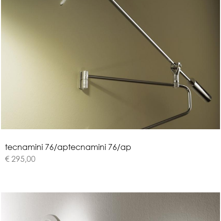
t
e
c
n
a
m
i
n
i
7
6
/
a
p
tecnamini 76/ap
€ 295,00