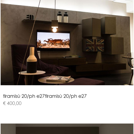
t
i
r
a
m
i
s
ù
2
0
/
p
h
e
2
7
tiramisù 20/ph e27
€ 400,00