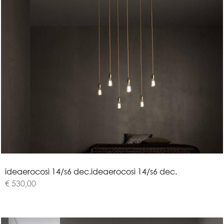
i
d
e
a
e
r
o
c
o
s
ì
1
4
/
s
6
d
e
c
.
ideaerocosì 14/s6 dec.
€ 530,00