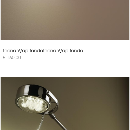
t
e
c
n
a
9
/
a
p
t
o
n
d
o
tecna 9/ap tondo
€ 160,00