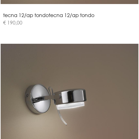
t
e
c
n
a
1
2
/
a
p
t
o
n
d
o
tecna 12/ap tondo
€ 190,00