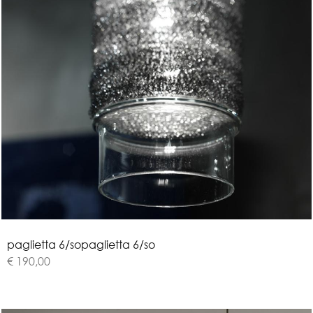
p
a
g
l
i
e
t
t
a
6
/
s
o
paglietta 6/so
€ 190,00