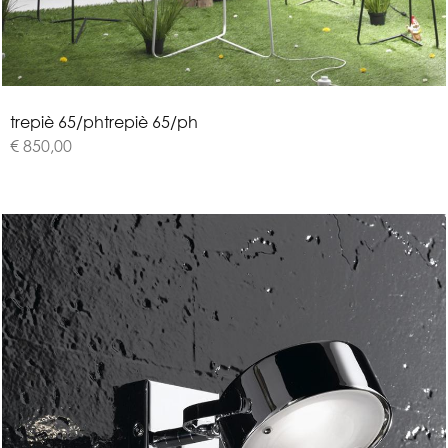
t
r
e
p
i
è
6
5
/
p
h
trepiè 65/ph
€ 850,00