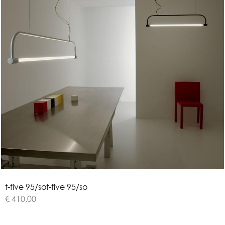
t
-
f
i
v
e
9
5
/
s
o
t-five 95/so
€ 410,00