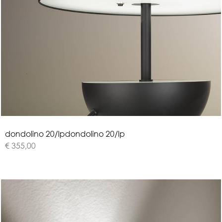
d
o
n
d
o
l
i
n
o
2
0
/
l
p
dondolino 20/lp
€ 355,00