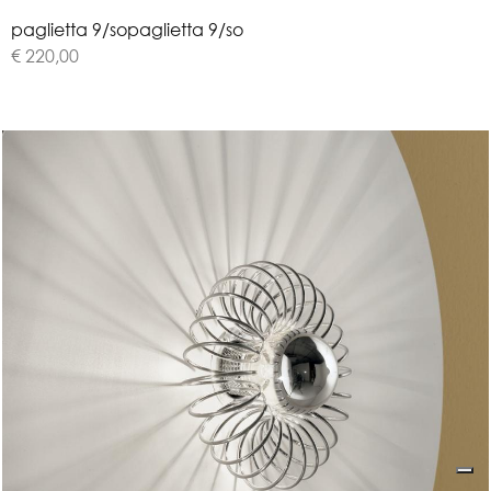
p
a
g
l
i
e
t
t
a
9
/
s
o
paglietta 9/so
€ 220,00