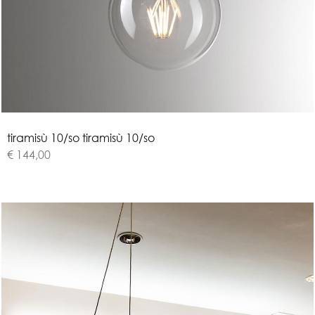
t
i
r
a
m
i
s
ù
1
0
/
s
o
tiramisù 10/so
€ 144,00