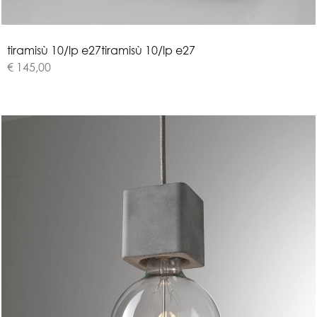
t
i
r
a
m
i
s
ù
1
0
/
l
p
e
2
7
tiramisù 10/lp e27
€ 145,00