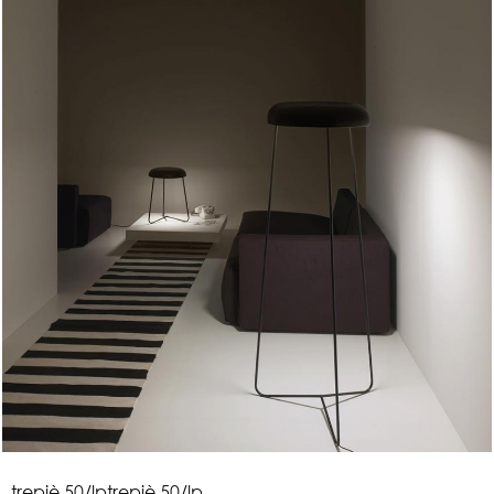
t
r
e
p
i
è
5
0
/
l
p
trepiè 50/lp