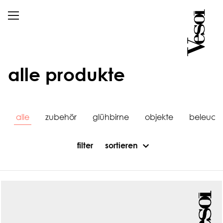
alle produkte
alle
zubehör
glühbirne
objekte
beleuch
filter
sortieren