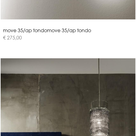
m
o
v
e
3
5
/
a
p
t
o
n
d
o
move 35/ap tondo
€ 275,00