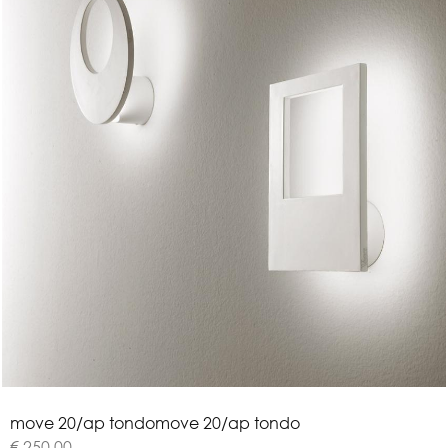
m
o
v
e
2
0
/
a
p
t
o
n
d
o
move 20/ap tondo
€ 250,00