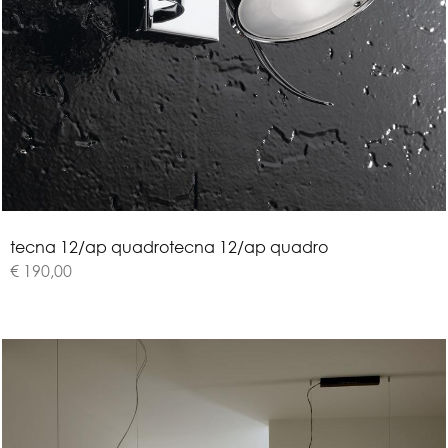
t
e
c
n
a
1
2
/
a
p
q
u
a
d
r
o
tecna 12/ap quadro
€ 190,00