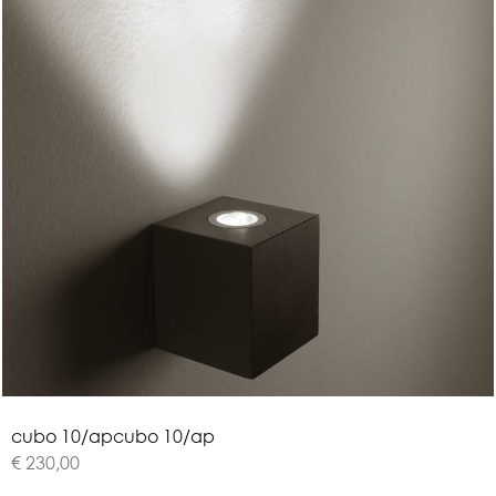
c
u
b
o
1
0
/
a
p
cubo 10/ap
€ 230,00