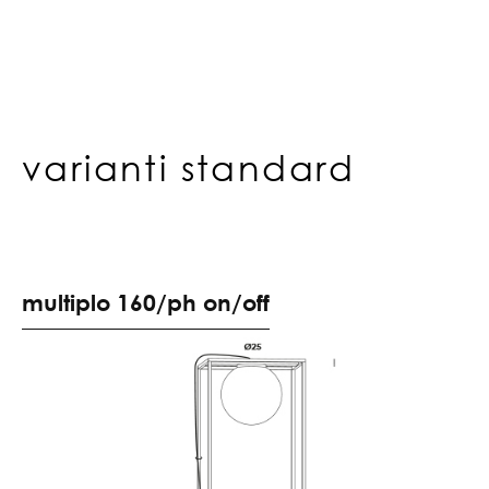
varianti standard
m
u
l
t
i
p
l
o
1
6
0
/
p
h
o
n
/
o
f
f