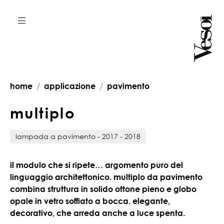
home
applicazione
pavimento
m
u
l
t
i
p
l
o
lampada a pavimento - 2017 - 2018
il modulo che si ripete… argomento puro del
linguaggio architettonico. multiplo da pavimento
combina struttura in solido ottone pieno e globo
opale in vetro soffiato a bocca. elegante,
decorativo, che arreda anche a luce spenta.