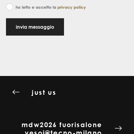
ho letto e accetto la
privacy policy
invia messaggio
just us
mdw2026 fuorisalone
vesoi@tecno-milano