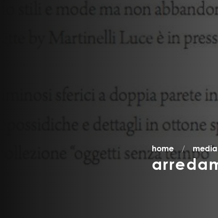
home
media
arredam