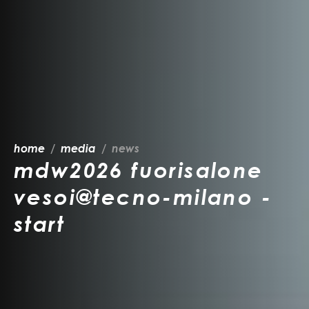
home
media
news
mdw2026 fuorisalone
vesoi@tecno-milano -
start