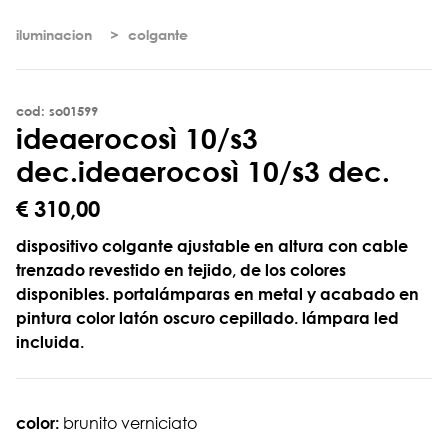
iluminacion
colgante
cod: so01599
i
d
e
a
e
r
o
c
o
s
ì
1
0
/
s
3
d
e
c
.
ideaerocosì 10/s3 dec.
€ 310,00
dispositivo colgante ajustable en altura con cable
trenzado revestido en tejido, de los colores
disponibles. portalámparas en metal y acabado en
pintura color latón oscuro cepillado. lámpara led
incluida.
color:
brunito verniciato