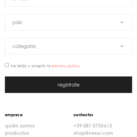
he leído y acepto la
privacy policy
regístrate
empresa
contactos
quién somos
+39 081 5735613
productos
shop@vesoi.com