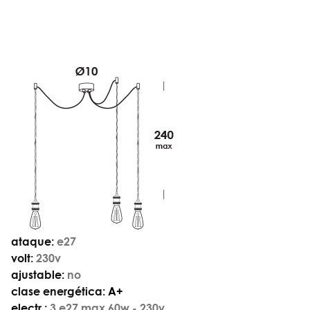
ataque:
e27
volt:
230v
ajustable:
no
clase energética:
A+
electr.:
3 e27 max 60w - 230v