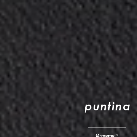
p
u
n
t
i
n
a
e
-memo