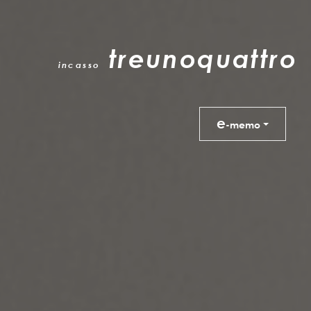
treunoquattro
incasso
e
-memo