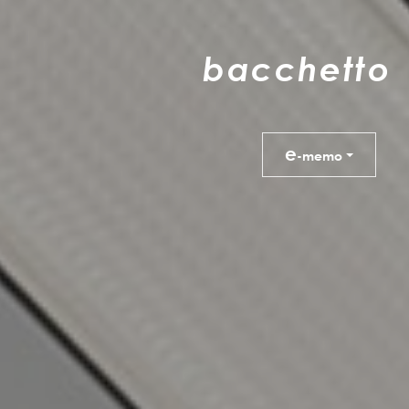
b
a
c
c
h
e
t
t
o
e
-memo