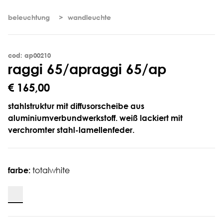
beleuchtung
wandleuchte
cod: ap00210
r
a
g
g
i
6
5
/
a
p
raggi 65/ap
€ 165,00
stahlstruktur mit diffusorscheibe aus
aluminiumverbundwerkstoff. weiß lackiert mit
verchromter stahl-lamellenfeder.
farbe:
totalwhite