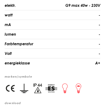
elektr.
G9 max 40w - 230V
watt
-
mA
-
lumen
-
Farbtemperatur
-
Volt
-
energieklasse
A+
marken/symbole
download