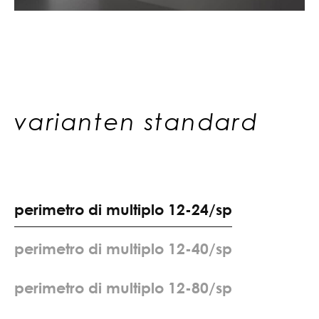
varianten standard
p
e
r
i
m
e
t
r
o
d
i
m
u
l
t
i
p
l
o
1
2
-
2
4
/
s
p
p
e
r
i
m
e
t
r
o
d
i
m
u
l
t
i
p
l
o
1
2
-
4
0
/
s
p
p
e
r
i
m
e
t
r
o
d
i
m
u
l
t
i
p
l
o
1
2
-
8
0
/
s
p