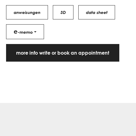
anweisungen
3D
data sheet
e
-memo
more info write or book an appointment