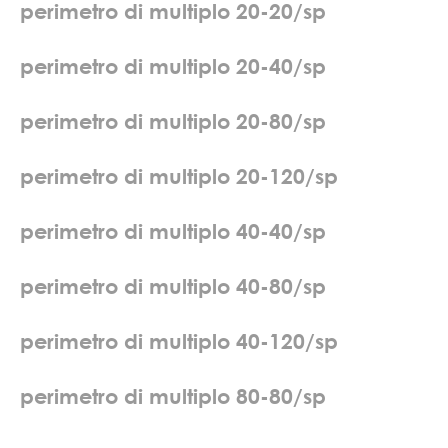
p
e
r
i
m
e
t
r
o
d
i
m
u
l
t
i
p
l
o
2
0
-
2
0
/
s
p
p
e
r
i
m
e
t
r
o
d
i
m
u
l
t
i
p
l
o
2
0
-
4
0
/
s
p
p
e
r
i
m
e
t
r
o
d
i
m
u
l
t
i
p
l
o
2
0
-
8
0
/
s
p
p
e
r
i
m
e
t
r
o
d
i
m
u
l
t
i
p
l
o
2
0
-
1
2
0
/
s
p
p
e
r
i
m
e
t
r
o
d
i
m
u
l
t
i
p
l
o
4
0
-
4
0
/
s
p
p
e
r
i
m
e
t
r
o
d
i
m
u
l
t
i
p
l
o
4
0
-
8
0
/
s
p
p
e
r
i
m
e
t
r
o
d
i
m
u
l
t
i
p
l
o
4
0
-
1
2
0
/
s
p
p
e
r
i
m
e
t
r
o
d
i
m
u
l
t
i
p
l
o
8
0
-
8
0
/
s
p