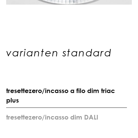
varianten standard
t
r
e
s
e
t
t
e
z
e
r
o
/
i
n
c
a
s
s
o
a
f
i
l
o
d
i
m
t
r
i
a
c
p
l
u
s
t
r
e
s
e
t
t
e
z
e
r
o
/
i
n
c
a
s
s
o
d
i
m
D
A
L
I