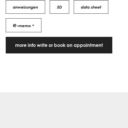
anweisungen
3D
data sheet
e
-memo
more info write or book an appointment