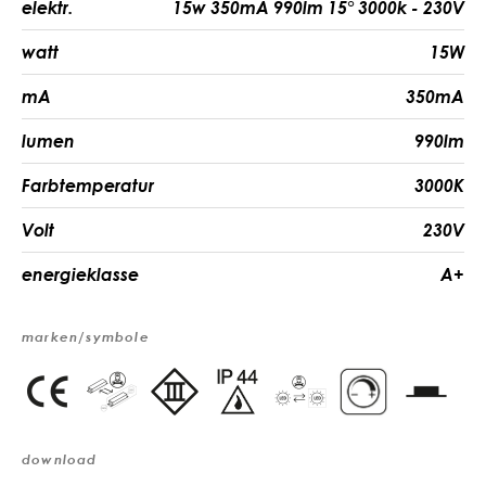
elektr.
15w 350mA 990lm 15° 3000k - 230V
watt
15W
mA
350mA
lumen
990lm
Farbtemperatur
3000K
Volt
230V
energieklasse
A+
marken/symbole
download