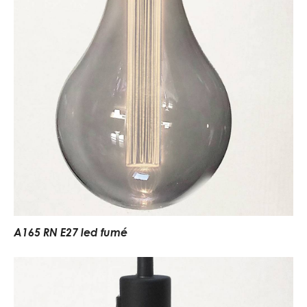
A165 RN E27 led fumé