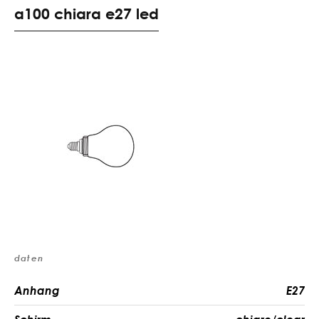
a100 chiara e27 led
daten
Anhang
E27