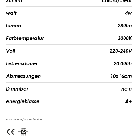
Schirm
chiaro/clear
watt
4w
lumen
280lm
Farbtemperatur
3000K
Volt
220-240V
Lebensdauer
20.000h
Abmessungen
10x16cm
Dimmbar
nein
energieklasse
A+
marken/symbole