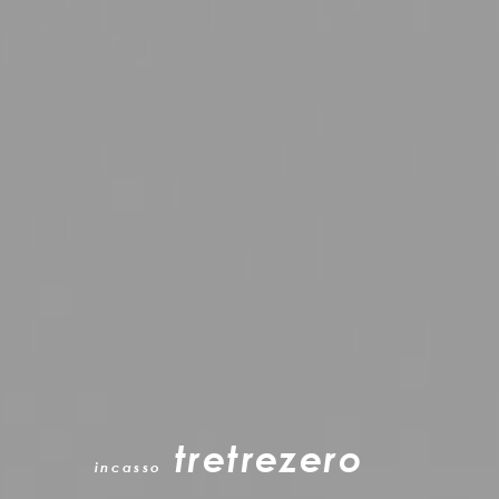
tretrezero
incasso