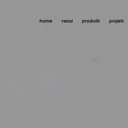
home
vesoi
produits
projets
lampe de table
lampe à suspensio
applique
applique/plafonni
lampe de sol
plafonnier