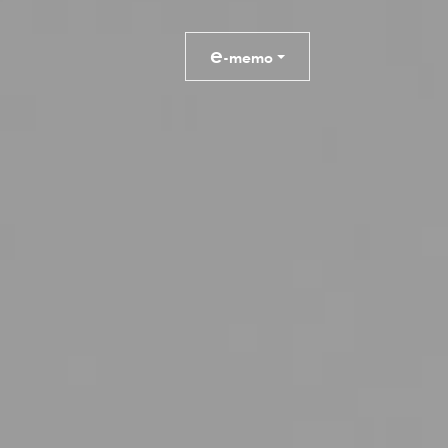
e
-memo