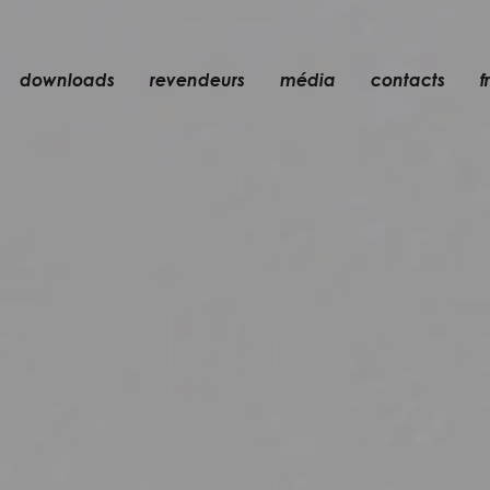
downloads
revendeurs
média
contacts
fr
encastré
n
accessoires
ampoules
er
objets
rechargeables