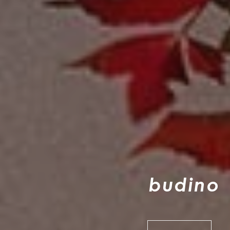
b
u
d
i
n
o