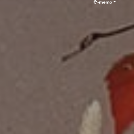
e
-memo