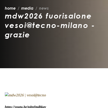
home
media
news
mdw2026 fuorisalone
vesoi@tecno-milano -
grazie
https://youtu.be/tobnfmdbkgy