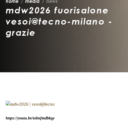
home
media
news
mdw2026 fuorisalone
vesoi@tecno-milano -
grazie
https://youtu.be/tobnfmdbkgy