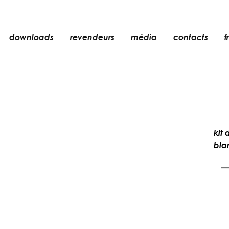
downloads
revendeurs
média
contacts
fr
encastré
n
accessoires
ampoules
er
objets
kit 
rechargeables
bla