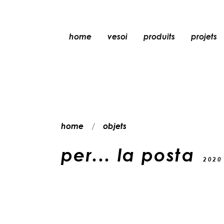
home
vesoi
produits
projets
lampe de table
lampe à suspensio
applique
applique/plafonni
home
objets
lampe de sol
plafonnier
per... la posta
2020