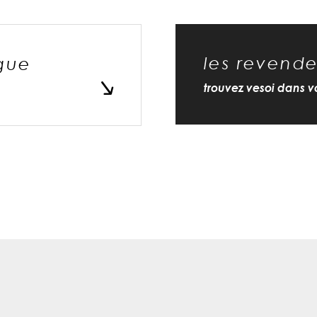
les revende
gue
trouvez vesoi dans vo