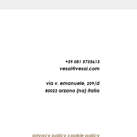
+39 081 5735613
vesoi@vesoi.com
via v. emanuele,
/d
209
arzano (na) italia
80022
privacy policy
cookie policy