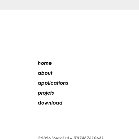
home
about
applications
projets
download
©2026
Vesoi
srl –
IT07487610631