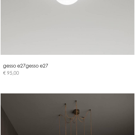
g
e
s
s
o
e
2
7
gesso e27
€ 95,00