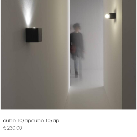
c
u
b
o
1
0
/
a
p
cubo 10/ap
€ 230,00