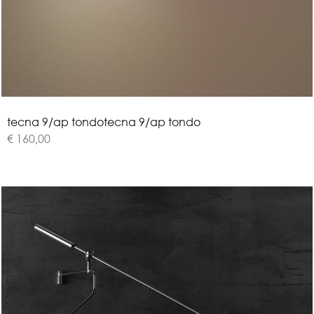
t
e
c
n
a
9
/
a
p
t
o
n
d
o
tecna 9/ap tondo
€ 160,00