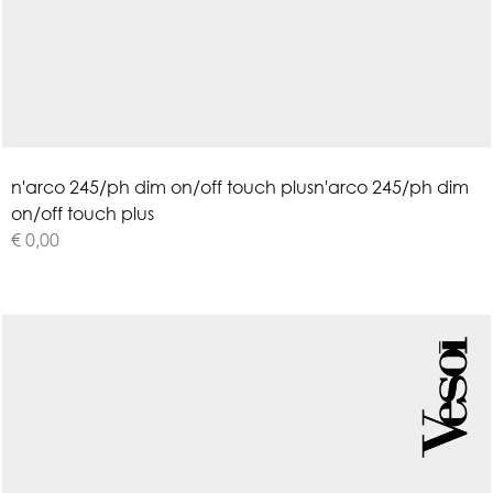
n
'
a
r
c
o
2
4
5
/
p
h
d
i
m
o
n
/
o
f
f
t
o
u
c
h
p
l
u
s
n'arco 245/ph dim
on/off touch plus
€ 0,00