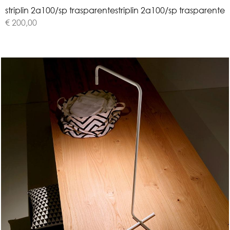
s
t
r
i
p
l
i
n
2
a
1
0
0
/
s
p
t
r
a
s
p
a
r
e
n
t
e
striplin 2a100/sp trasparente
€ 200,00