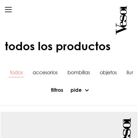
todos los productos
todos
accesorios
bombillas
objetos
ilum
filtros
pide