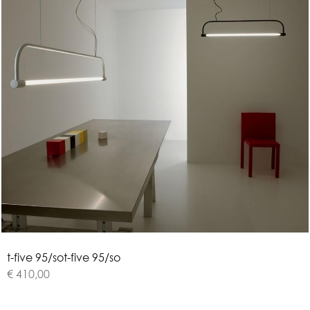
t
-
f
i
v
e
9
5
/
s
o
t-five 95/so
€ 410,00