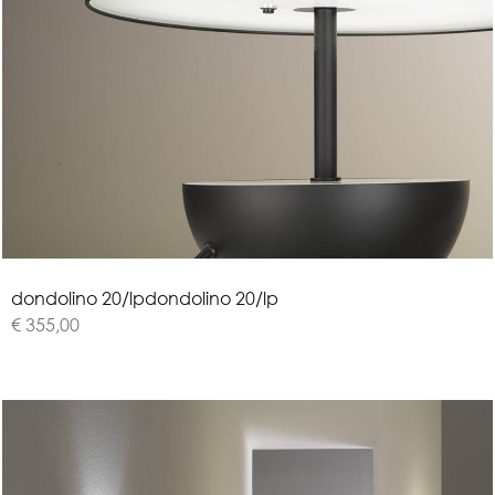
d
o
n
d
o
l
i
n
o
2
0
/
l
p
dondolino 20/lp
€ 355,00