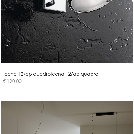
t
e
c
n
a
1
2
/
a
p
q
u
a
d
r
o
tecna 12/ap quadro
€ 190,00