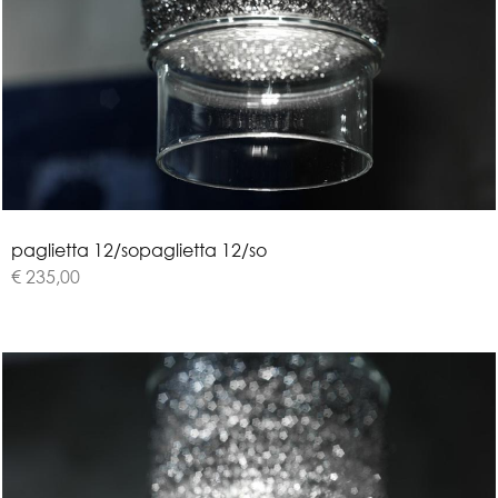
p
a
g
l
i
e
t
t
a
1
2
/
s
o
paglietta 12/so
€ 235,00