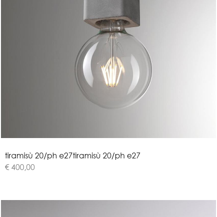
t
i
r
a
m
i
s
ù
2
0
/
p
h
e
2
7
tiramisù 20/ph e27
€ 400,00