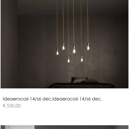
i
d
e
a
e
r
o
c
o
s
ì
1
4
/
s
6
d
e
c
.
ideaerocosì 14/s6 dec.
€ 530,00