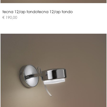
t
e
c
n
a
1
2
/
a
p
t
o
n
d
o
tecna 12/ap tondo
€ 190,00