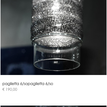
p
a
g
l
i
e
t
t
a
6
/
s
o
paglietta 6/so
€ 190,00