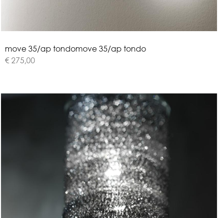
m
o
v
e
3
5
/
a
p
t
o
n
d
o
move 35/ap tondo
€ 275,00