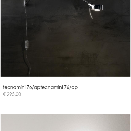
t
e
c
n
a
m
i
n
i
7
6
/
a
p
tecnamini 76/ap
€ 295,00