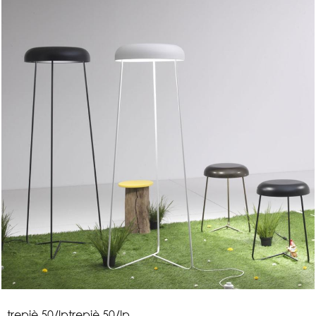
t
r
e
p
i
è
5
0
/
l
p
trepiè 50/lp