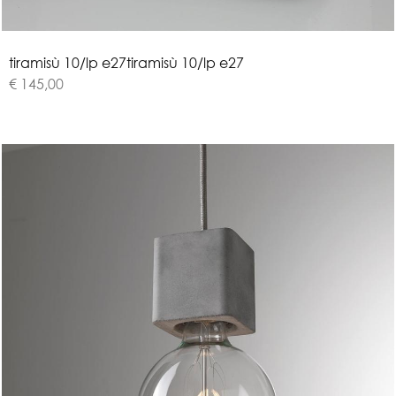
t
i
r
a
m
i
s
ù
1
0
/
l
p
e
2
7
tiramisù 10/lp e27
€ 145,00