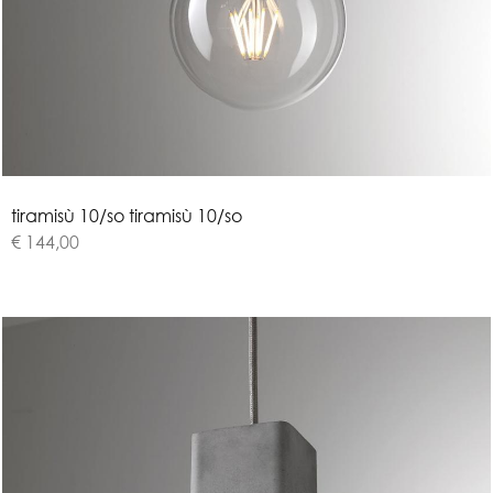
t
i
r
a
m
i
s
ù
1
0
/
s
o
tiramisù 10/so
€ 144,00