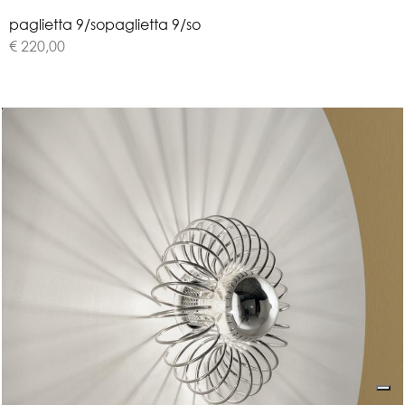
p
a
g
l
i
e
t
t
a
9
/
s
o
paglietta 9/so
€ 220,00