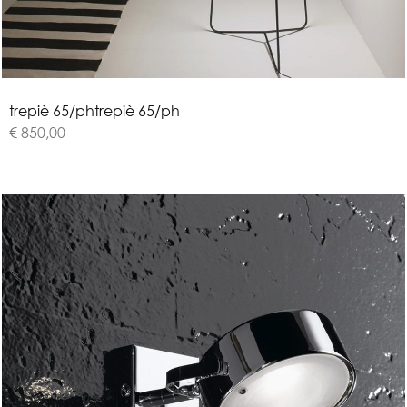
t
r
e
p
i
è
6
5
/
p
h
trepiè 65/ph
€ 850,00