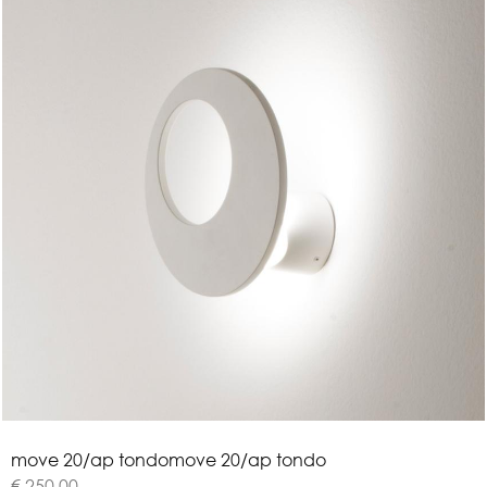
m
o
v
e
2
0
/
a
p
t
o
n
d
o
move 20/ap tondo
€ 250,00