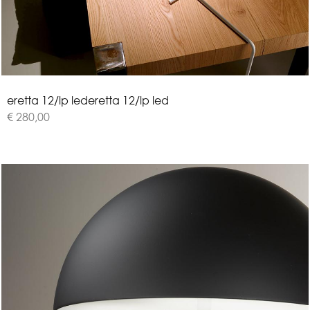
e
r
e
t
t
a
1
2
/
l
p
l
e
d
eretta 12/lp led
€ 280,00