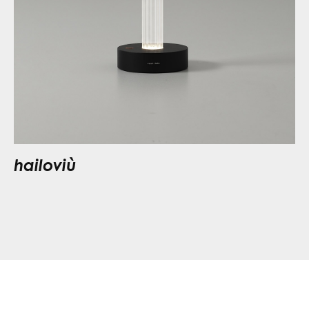
hailoviù