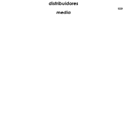
distribuidores
media
contactos
trabaja con nosotros
+39 081 5735613
vesoi@vesoi.com
via v. emanuele,
/d
209
arzano (na) italia
80022
privacy policy
cookie policy
actualiza tus preferencias de seguimiento