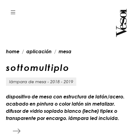
home
aplicación
mesa
s
o
t
t
o
m
u
l
t
i
p
l
o
lámpara de mesa - 2018 - 2019
dispositivo de mesa con estructura de latón/acero.
acabado en pintura o color latón sin metalizar.
difusor de vidrio soplado blanco (leche) tiplex o
transparente por encargo. lámpara led incluida.