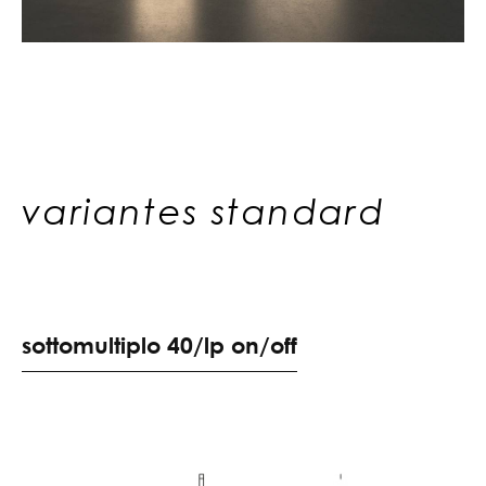
variantes standard
s
o
t
t
o
m
u
l
t
i
p
l
o
4
0
/
l
p
o
n
/
o
f
f