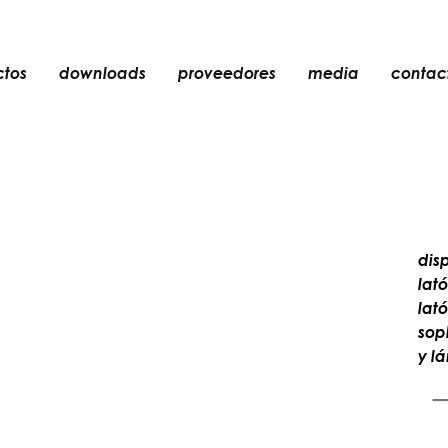
ctos
downloads
proveedores
media
contac
empotrable
accesorios
bombillas
objetos
dis
recargables
lat
lató
sop
y l