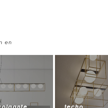
n en
colgante
techo