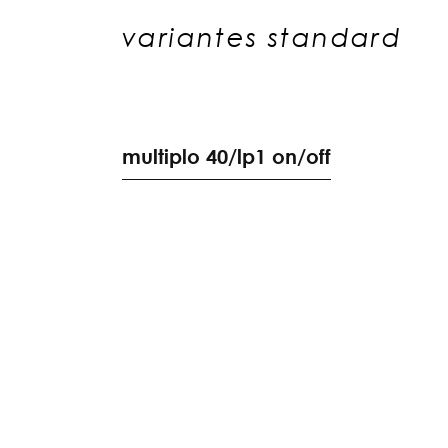
variantes standard
m
u
l
t
i
p
l
o
4
0
/
l
p
1
o
n
/
o
f
f