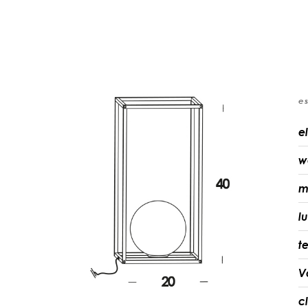
e
e
w
m
l
t
V
c