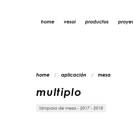
home
vesoi
productos
proye
mesa
colgante
pared
pared/techo
home
aplicación
mesa
suelo
techo
m
u
l
t
i
p
l
o
lámpara de mesa - 2017 - 2018