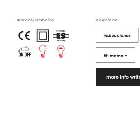
marcas/símbolos
download
instrucciones
e
-memo
more info wri