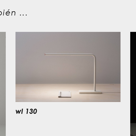
ién ...
wl 130