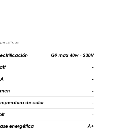
specíficas
lectrificación
G9 max 40w - 230V
att
-
A
-
umen
-
emperatura de color
-
olt
-
lase energética
A+