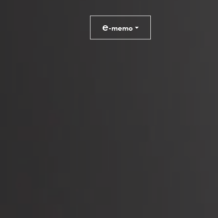
e
-memo